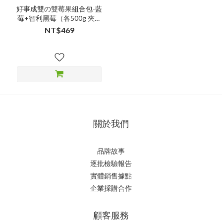
好事成雙の雙莓果組合包-藍
莓+智利黑莓（各500g 夾鏈
袋裝）
NT$469
關於我們
品牌故事
逐批檢驗報告
實體銷售據點
企業採購合作
顧客服務