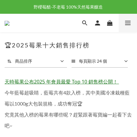
野櫻莓醋-不老莓 100%天然莓果釀造 
野櫻莓醋-不老莓 100%天然莓果釀造 
歡迎新朋友註冊加入「天時莓果」！🎉
野櫻莓醋-不老莓 100%天然莓果釀造 
🏆2025莓果十大銷售排行榜
商品排序
每頁顯示 24 個
天時莓果公布2025 年會員最愛 Top 10 銷售榜公開！
今年藍莓超吸睛，藍莓共有4款入榜，其中美國冷凍栽種藍
莓以1000g大包裝規格，成功奪冠🏆
究竟其他入榜的莓果有哪些呢？趕緊跟著莓寶編一起看下去
吧~