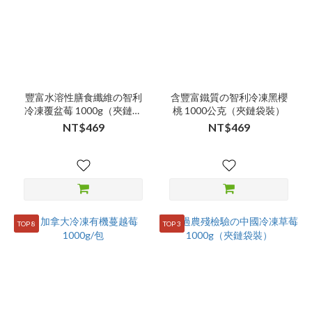
豐富水溶性膳食纖維の智利
含豐富鐵質の智利冷凍黑櫻
冷凍覆盆莓 1000g（夾鏈袋
桃 1000公克（夾鏈袋裝）
裝）
NT$469
NT$469
TOP 8
TOP 3