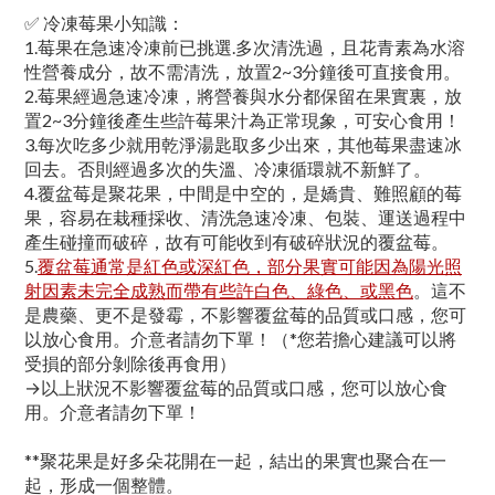
✅ 冷凍莓果小知識：
1.
莓果在急速冷凍前已挑選.多次清洗過，且花青素為水溶
性營養成分，故不需清洗，
放
置2~3分鐘後可直接食用。
2.莓果經過急速冷凍，將營養與水分都保留在果實裏，
放
置2~3分鐘後
產生些許莓果汁為正常現象，可安心食用！
3.每次吃多少就用乾淨湯匙取多少出來，其他莓果盡速冰
回去。否則經過多次的失溫、冷凍循環就不新鮮了。
4.覆盆莓是聚花果，中間是中空的，是嬌貴、難照顧的莓
果，容易在栽種採收、清洗急速冷凍、包裝、運送過程中
產生碰撞而破碎，故有可能收到有破碎狀況的覆盆莓。
5.
覆盆莓通常是紅色或深紅色，部分果實可能因為陽光照
射因素未完全成熟而帶有些許白色、綠色、或黑色
。
這
不
是農藥、更不是發霉，不影響覆盆莓的品質或口感，您可
以放心食用。介意者請勿下單！（*您若擔心建議可以將
受損的部分剝除後再食用）
→以上狀況不影響覆盆莓的品質或口感，您可以放心食
用。介意者請勿下單！
**聚花果是好多朵花開在一起，結出的果實也聚合在一
起，形成一個整體。