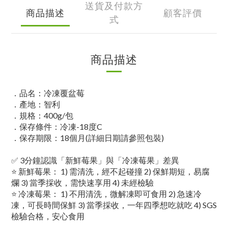
送貨及付款方
商品描述
顧客評價
式
商品描述
．品名：冷凍覆盆莓
．
產地：智利
．
規格：400g/包
．
保存條件：冷凍-18度C
．
保存期限：18個月(詳細日期請參照包裝)
✅ 3分鐘認識「新鮮莓果」與「冷凍莓果」差異
⭐ 新鮮莓果： 1) 需清洗，經不起碰撞 2) 保鮮期短，易腐
爛 3) 當季採收，需快速享用 4) 未經檢驗
⭐ 冷凍莓果： 1) 不用清洗，微解凍即可食用 2) 急速冷
凍，可長時間保鮮 3) 當季採收，一年四季想吃就吃 4) SGS
檢驗合格，安心食用