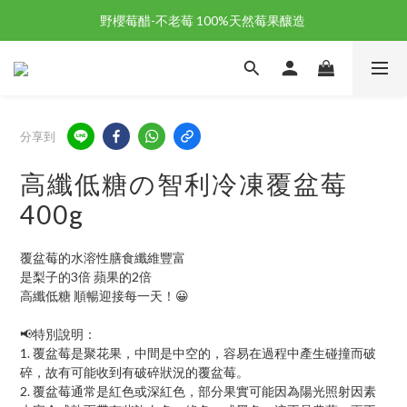
野櫻莓醋-不老莓 100%天然莓果釀造 
野櫻莓醋-不老莓 100%天然莓果釀造 
歡迎新朋友註冊加入「天時莓果」！🎉
野櫻莓醋-不老莓 100%天然莓果釀造 
分享到
高纖低糖の智利冷凍覆盆莓
400g
覆盆莓的水溶性膳食纖維豐富
是梨子的3倍 蘋果的2倍
高纖低糖 順暢迎接每一天！😀
📢特別說明：
1. 覆盆莓是聚花果，中間是中空的，容易在過程中產生碰撞而破
碎，故有可能收到有破碎狀況的覆盆莓。
2. 覆盆莓通常是紅色或深紅色，部分果實可能因為陽光照射因素