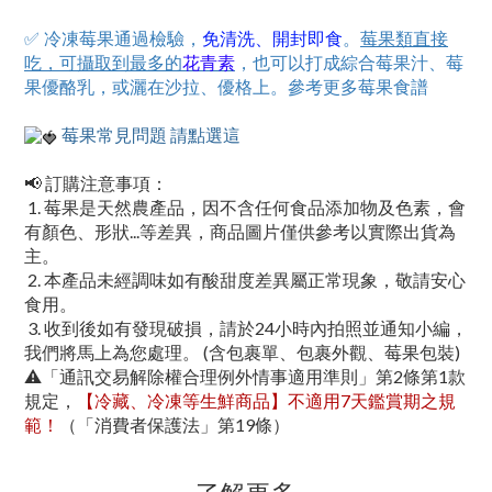
✅ 冷凍莓果通過檢驗，
。
免清洗、開封即食
莓果類直接
，也可以打成綜合莓果汁、莓
吃，可攝取到最多的
花青素
果優酪乳，或灑在沙拉、優格上。參考更多莓果食譜
莓果常見問題 請點選這
📢 訂購注意事項：
1. 莓果是天然農產品，因不含任何食品添加物及色素，會
有顏色、形狀...等差異，商品圖片僅供參考以實際出貨為
主。
2. 本產品未經調味如有酸甜度差異屬正常現象，敬請安心
食用。
3. 收到後如有發現破損，請於24小時內拍照並通知小編，
我們將馬上為您處理。 (含包裹單、包裹外觀、莓果包裝)
⚠
「通訊交易解除權合理例外情事適用準則」第
2
條第
1
款
規定，
【冷藏、冷凍等生鮮商品】不適用
7
天鑑賞期之規
範！
（「消費者保護法」第
19
條）