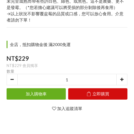
未完全成熟而帶有些許白色、綠色、或黑色。這不是農藥、更不
是發霉。（*您若擔心建議可以將受損的部分剝除後再食用）
→以上狀況不影響覆盆莓的品質或口感，您可以放心食用。介意
者請勿下單！
全店，抵扣購物金後 滿2000免運
NT$229
NT$229
會員獨享
數量
加入購物車
立即購買
加入追蹤清單