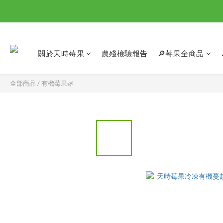
關於天時莓果
農殘檢驗報告
🔎莓果全商品
全部商品
/
有機莓果🌿