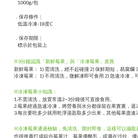
1000g/包
|
．
保存條件
低溫冷凍-18度C
|
．
保存期限
標示於包裝上
※3分鐘認識「新鮮莓果」與「冷凍莓果」差異
新鮮莓果： 1) 需清洗，經不起碰撞 2) 保鮮期短，易腐爛 
冷凍莓果： 1) 不用清洗，微解凍即可食用 2) 急速冷凍，
※冷凍莓果小知識：
1.不需清洗，放置常溫2~3分鐘後可直接食用。
2.莓果經過急速冷凍，將營養與水分都保留在果實裏，
3.每次要吃多少就用乾淨湯匙取多少出來，其他莓果盡
※冷凍莓果通過檢驗，免清洗、開封即食，這樣可以攝取
也很推薦打成綜合莓果汁、莓果優酪乳，或灑在沙拉、優