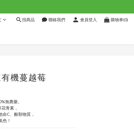
文
找商品
聯絡我們
會員登入
購物車(0)
立即購買
凍有機蔓越莓
0%無農藥。
原花青素，
他命C、酚類物質，
氣色！