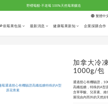
野櫻莓醋-不老莓 100%天然莓果釀造 
野櫻莓醋-不老莓 100%天然莓果釀造 
繁體中
歡迎新朋友註冊加入「天時莓果」！🎉
🔎依莓果包裝
最新消息
健康莓果新知
企業採購合作
野櫻莓醋-不老莓 100%天然莓果釀造 
加拿大冷
1000g/包
通過慈心有機驗證，10
高纖低糖，特殊的A型
含單寧酸、兒茶素、維
展現由內而外的天然好