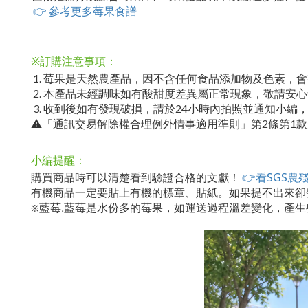
👉 參考更多莓果食譜
※訂購注意事項：
1. 莓果是天然農產品，因不含任何食品添加物及色素，會
2. 本產品未經調味如有酸甜度差異屬正常現象，敬請安
3. 收到後如有發現破損，請於24小時內拍照並通知小編
⚠「通訊交易解除權合理例外情事適用準則」第2條第1
小編提醒：
👉看SGS農
購買商品時可以清楚看到驗證合格的文獻
！
有機商品一定要貼上有機的標章、貼紙。如果提不出來卻
藍莓.藍莓是水份多的莓果，如運送過程溫差變化，產
※