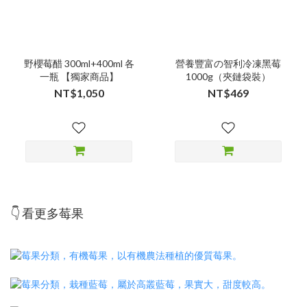
野櫻莓醋 300ml+400ml 各
營養豐富の智利冷凍黑莓
一瓶 【獨家商品】
1000g（夾鏈袋裝）
NT$1,050
NT$469
👇 看更多莓果