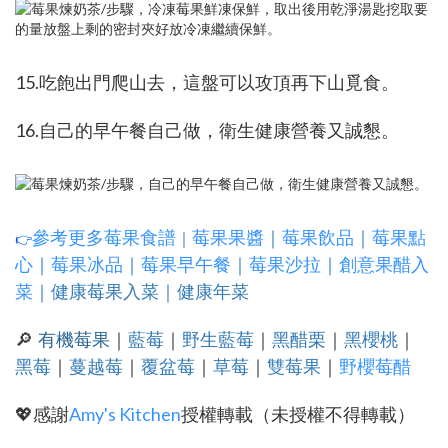
15.吃飽出門爬山去，這盤可以攻頂再下山覓食。
16.自己的早午餐自己做，衛生健康營養又誠懇。
參考更多莓果食譜
莓果果醬
｜
莓果飲品
｜
莓果點
｜
👉
心
｜
莓果冰品
｜
莓果早午餐
｜
莓果沙拉
｜
創意果醋入
菜
｜
健康莓果入菜
｜
健康年菜
🔎
有機莓果
｜
藍莓
｜
野生藍莓
｜
黑醋栗
｜
黑櫻桃
｜
黑莓
｜
蔓越莓
｜
覆盆莓
｜
草莓
｜
雙莓果
｜
野櫻莓醋
💖
感謝
Amy's Kitchen
授權轉載（
未授權不得轉載）