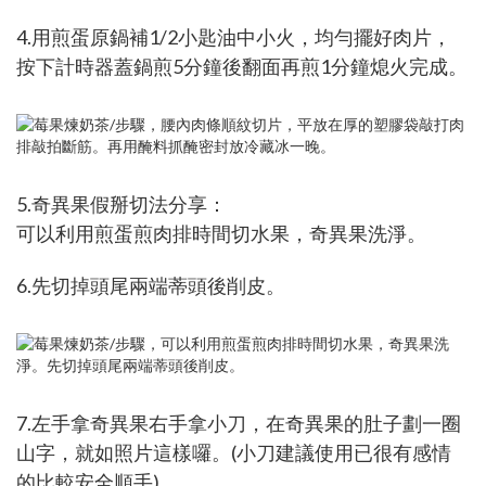
4.用煎蛋原鍋補1/2小匙油中小火，均勻擺好肉片，
按下計時器蓋鍋煎5分鐘後翻面再煎1分鐘熄火完成。
5.奇異果假掰切法分享：
可以利用煎蛋煎肉排時間切水果，奇異果洗淨。
6.先切掉頭尾兩端蒂頭後削皮。
7.左手拿奇異果右手拿小刀，在奇異果的肚子劃一圈
山字，就如照片這樣囉。(小刀建議使用已很有感情
的比較安全順手)