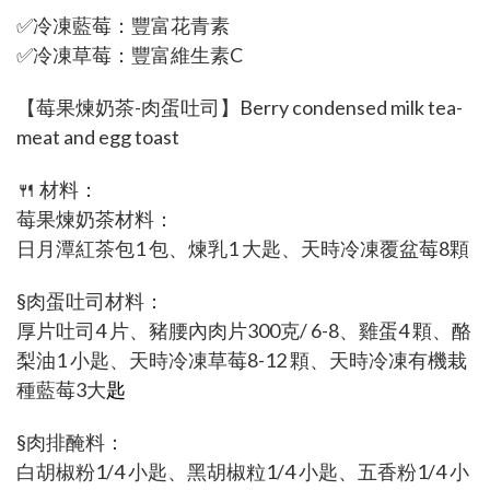
✅冷凍藍莓：豐富花青素
✅冷凍草莓：豐富維生素C
【莓果煉奶茶-肉蛋吐司】Berry condensed milk tea-
meat and egg toast
🍴 材料：
莓果煉奶茶材料：
日月潭紅茶包1 包、煉乳1 大匙、天時冷凍覆盆莓8顆
§肉蛋吐司材料：
厚片吐司4 片、豬腰內肉片300克/ 6-8、雞蛋4 顆、酪
梨油1 小匙、天時冷凍草莓8-12 顆、天時冷凍有機栽
種藍莓3大
匙
§
肉排醃料：
白胡椒粉1/4 小匙、黑胡椒粒1/4 小匙、五香粉1/4 小