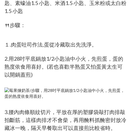
匙、素蠔油1.5 小匙、米酒1.5 小匙、玉米粉或太白粉
1.5 小匙
🍴步驟：
１.肉蛋吐司作法,蛋從冷藏取出先洗淨。
2.用28吋平底鍋放1/2小匙油中小火，先煎蛋，蛋的
熟度依食用喜好。(若也喜歡半熟蛋又怕蛋黃太生可
以開鍋蓋煎)
3.腰內肉條順紋切片，平放在厚的塑膠袋敲打肉排敲
拍斷筋，這樣肉排才不會柴，再用醃料抓醃密封放冷
藏冰一晚，隔天早餐取出可以直接煎比較省時。