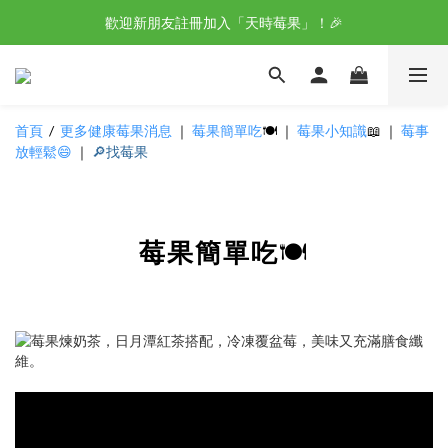
歡迎新朋友註冊加入「天時莓果」！🎉
野櫻莓醋-不老莓 100%天然莓果釀造 
野櫻莓醋-不老莓 100%天然莓果釀造 
首頁
/
更多健康莓果消息
｜
莓果簡單吃
🍽️
｜
莓果小知識
📖
｜
莓事
放輕鬆
😄
｜
🔎找莓果
莓果簡單吃
🍽️