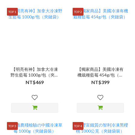
TOP 1
TOP 2
【明亮有神】加拿大冷凍
【獨家商品】美國冷凍有
野生藍莓 1000g/包（夾鏈
機栽種藍莓 454g/包（夾
袋）
鏈袋）
NT$469
NT$399
TOP 3
TOP 4