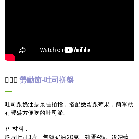
勞動節-吐司拼盤
🤸🏻‍♂️
吐司跟奶油是最佳拍擋，搭配嫩蛋跟莓果，簡單就
有豐盛方便吃的吐司派。
🍴 材料：
厚片吐司3片、無鹽奶油20克、雞蛋4顆、冷凍藍