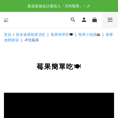
歡迎新朋友註冊加入「天時莓果」！🎉
野櫻莓醋-不老莓 100%天然莓果釀造 
野櫻莓醋-不老莓 100%天然莓果釀造 
首頁
/
更多健康莓果消息
｜
莓果簡單吃
🍽️
｜
莓果小知識
📖
｜
莓事
放輕鬆
😄
｜
🔎找莓果
莓果簡單吃
🍽️