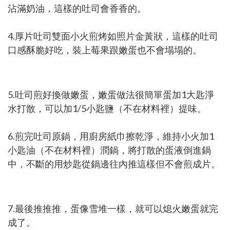
沾滿奶油，這樣的吐司會香香的。
4.厚片吐司雙面小火煎烤如照片金黃狀，這樣的吐司
口感酥脆好吃，裝上莓果跟嫩蛋也不會塌塌的。
5.吐司煎好換做嫩蛋，嫩蛋做法很簡單蛋加1大匙淨
水打散，可以加1/5小匙鹽（不在材料裡）提味。
6.煎完吐司原鍋，用廚房紙巾擦乾淨，維持小火加1
小匙油（不在材料裡）潤鍋，將打散的蛋液倒進鍋
中，不斷的用炒匙從鍋邊往內推這樣但不會煎成片。
7.最後推推推，蛋像雪堆一樣，就可以熄火嫩蛋就完
成了。