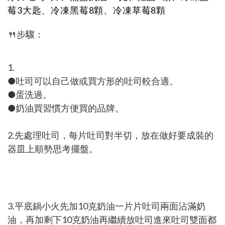
莓3大匙、冷凍黑莓8顆、冷凍草莓8顆
🍴步驟：
1.
●吐司可以自己做或買方形的吐司較合適。
●蛋洗過。
●奶油買習慣方便買的品牌。
2.先處理吐司，每片吐司對半切，放在做好要成裝的
器皿上順勢思考擺盤。
3.平底鍋小火先加10克奶油一片片吐司兩面沾滿奶
油，再加剩下10克奶油再繼續放吐司進來吐司雙面都