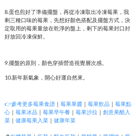
8.蛋也煎好了準備擺盤，再從冷凍取出冷凍莓果，我
剩三種口味的莓果，先想好顏色搭配及擺盤方式，決
定取用的莓果量放在乾淨的盤上，剩下的莓果封口封
好放回冷凍保鮮。
9.擺盤的原則，顏色穿插營造視覺層次感。
10.新年新氣象，開心好運自然來。
👉
參考更多莓果食譜
｜
莓果果醬
｜
莓果飲品
｜
莓果點
心
｜
莓果冰品
｜
莓果早午餐
｜
莓果沙拉
｜
創意果醋入
菜
｜
健康莓果入菜
｜
健康年菜