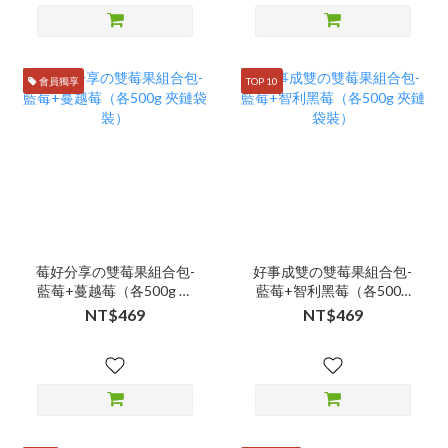
會員獨享
TOP 10
莓好分享の雙莓果組合包-
好事成雙の雙莓果組合包-
藍莓+蔓越莓（各500g 夾
藍莓+智利黑莓（各500g
鏈袋裝）
夾鏈袋裝）
NT$469
NT$469