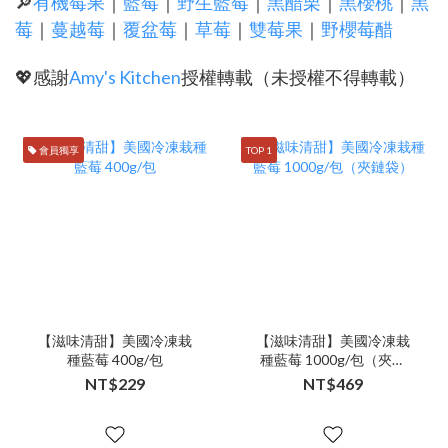
🔎
有機莓果
｜
藍莓
｜
野生藍莓
｜
黑醋栗
｜
黑櫻桃
｜
黑
莓
｜
蔓越莓
｜
覆盆莓
｜
草莓
｜
雙莓果
｜
野櫻莓醋
💖感謝
Amy's Kitchen
授權轉載（未授權不得轉載）
會員獨享
TOP 1
【滋味清甜】美國冷凍栽
【滋味清甜】美國冷凍栽
種藍莓 400g/包
種藍莓 1000g/包（夾鏈
袋）
NT$229
NT$469