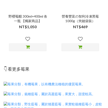
野櫻莓醋 300ml+400ml 各
營養豐富の智利冷凍黑莓
一瓶 【獨家商品】
1000g（夾鏈袋裝）
NT$1,050
NT$469
👇 看更多莓果