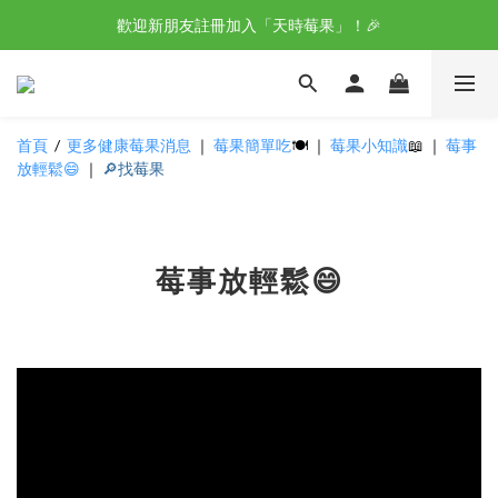
歡迎新朋友註冊加入「天時莓果」！🎉
野櫻莓醋-不老莓 100%天然莓果釀造 
野櫻莓醋-不老莓 100%天然莓果釀造 
首頁
/
更多健康莓果消息
｜
莓果簡單吃
🍽️
｜
莓果小知識
📖
｜
莓事
放輕鬆
😄
｜
🔎找莓果
莓事放輕鬆😄