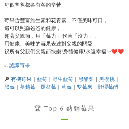
每個爸爸都各有各的辛苦。
莓果含豐富維生素和花青素，不僅美味可口，
還可以照顧爸爸的健康，
趁著父親節，用「莓力」 代替「沒力」，
用健康、美味的莓果表達對父親的關愛，
祝所有父親們父親節快樂!身體健康!永遠幸福!~
❤️
❤️
認識莓果
👉
🔎
有機莓果
｜
藍莓
｜
野生藍莓
｜
黑醋栗
｜
黑櫻桃
｜
黑莓
｜
蔓越莓
｜
覆盆莓
｜
草莓
｜
雙莓果
｜
野櫻莓醋
🏆 Top 6 熱銷莓果