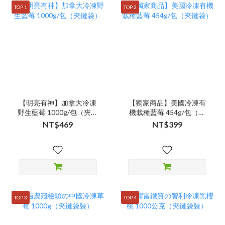
TOP 1
TOP 2
【明亮有神】加拿大冷凍
【獨家商品】美國冷凍有
野生藍莓 1000g/包（夾鏈
機栽種藍莓 454g/包（夾
袋）
鏈袋）
NT$469
NT$399
TOP 3
TOP 4