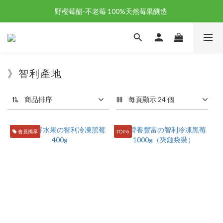
野櫻莓醋-不老莓 100%天然莓果釀造 
野櫻莓醋-不老莓 100%天然莓果釀造 
歡迎新朋友註冊加入「天時莓果」！🎉
野櫻莓醋-不老莓 100%天然莓果釀造 
》智利產地
商品排序
每頁顯示 24 個
會員獨享
TOP 6