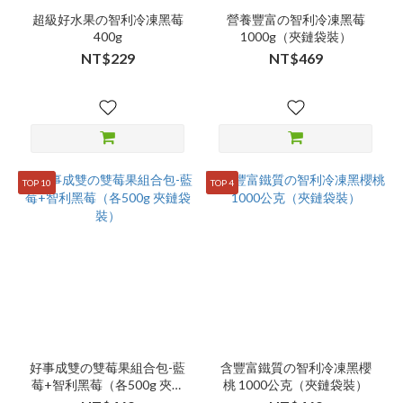
超級好水果の智利冷凍黑莓
營養豐富の智利冷凍黑莓
400g
1000g（夾鏈袋裝）
NT$229
NT$469
TOP 10
TOP 4
好事成雙の雙莓果組合包-藍
含豐富鐵質の智利冷凍黑櫻
莓+智利黑莓（各500g 夾鏈
桃 1000公克（夾鏈袋裝）
袋裝）